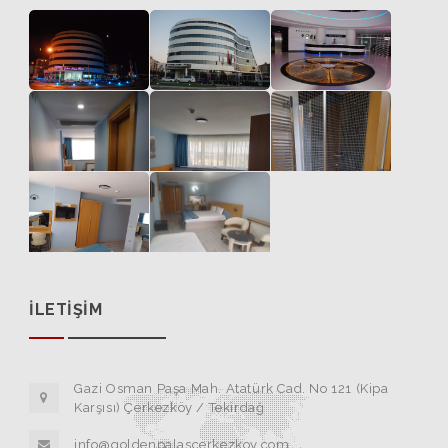
İLETİŞİM
Gazi Osman Paşa Mah. Atatürk Cad. No 121 (Kipa
Karşısı) Çerkezköy / Tekirdağ
info@goldenpalascerkezkoy.com